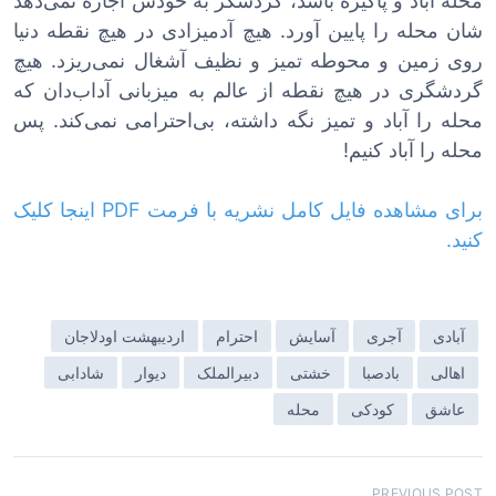
محله آباد و پاکیزه باشد، گردشگر به خودش اجازه نمی‌دهد
شان محله را پایین آورد. هیچ آدمیزادی در هیچ نقطه دنیا
روی زمین و محوطه تمیز و نظیف آشغال نمی‌ریزد. هیچ
گردشگری در هیچ نقطه از عالم به میزبانی آداب‌دان که
محله را آباد و تمیز نگه داشته، بی‌احترامی نمی‌کند. پس
محله را آباد کنیم!
برای مشاهده فایل کامل نشریه با فرمت PDF اینجا کلیک
کنید.
آبادی
آجری
آسایش
احترام
اردیبهشت اودلاجان
اهالی
بادصبا
خشتی
دبیرالملک
دیوار
شادابی
عاشق
کودکی
محله
PREVIOUS POST