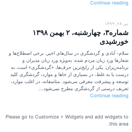
ش
Continue reading
م
ا
ر
تیر ۲۸, ۱۳۹۹
ه
شماره۳، چهارشنبه، ۲ بهمن ۱۳۹۸
۲
خورشیدی
۴
،
سلام- آبادی و گردشگری در سال‌های اخیر، برخی اصطلاح‌ها و
چ
شعارها ورد زبان مردم شده. به‌ویژه ورد زبان مدیران و
ه
برنامه‌ریزان. یکی از رایج‌ترین حرف‌ها، «گردشگری» است. به
ا
درست یا به غلط، در بسیاری از جاها و موارد، گردشگری کلید
ر
توسعه و پیشرفت معرفی می‌شود. متاسفانه، در اغلب موارد،
ش
تعریف درستی از گردشگری مطرح نمی‌شود.…
ن
ش
Continue reading
ب
م
ه
ا
،
ر
Please go to Customize > Widgets and add widgets to
۱
ه
this area.
۱
۳