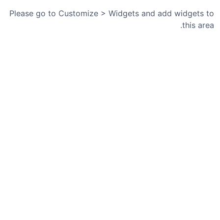
ا
ر
Please go to Customize > Widgets and add widgets to
ه
this area.
۱
،
چ
ه
ا
ر
ش
ن
ب
ه
،
۱
۸
د
ی
۱