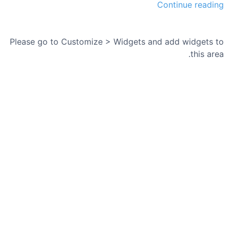
ش
Continue reading
م
ا
ر
Please go to Customize > Widgets and add widgets to
ه
this area.
۲
۳
،
چ
ه
ا
ر
ش
ن
ب
ه
،
۴
ت