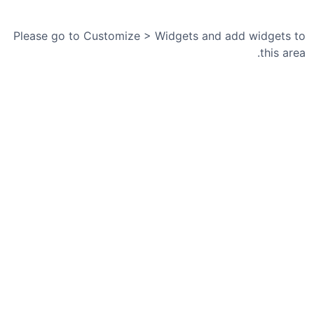
ا
ر
ی
Please go to Customize > Widgets and add widgets to
خ
this area.
چ
ه