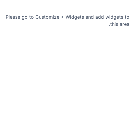
م
ا
ر
Please go to Customize > Widgets and add widgets to
ه
this area.
۲
۵
،
چ
ه
ا
ر
ش
ن
ب
ه
،
۱
۸
ت